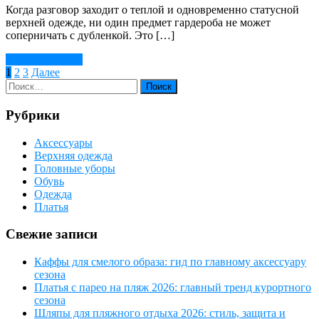
Когда разговор заходит о теплой и одновременно статусной
верхней одежде, ни один предмет гардероба не может
соперничать с дубленкой. Это […]
Читать далее →
Пагинация
1
2
3
Далее
записей
Рубрики
Аксессуары
Верхняя одежда
Головные уборы
Обувь
Одежда
Платья
Свежие записи
Каффы для смелого образа: гид по главному аксессуару
сезона
Платья с парео на пляж 2026: главный тренд курортного
сезона
Шляпы для пляжного отдыха 2026: стиль, защита и