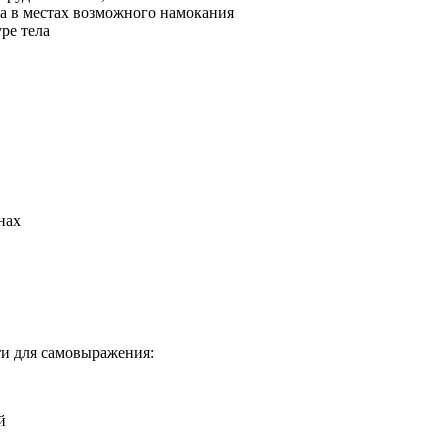
ка в местах возможного намокания
ре тела
нах
и для самовыражения:
й