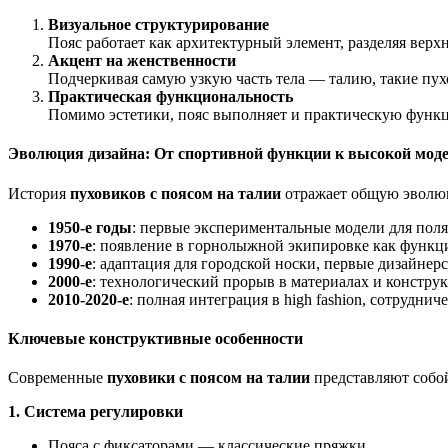
Визуальное структурирование
Пояс работает как архитектурный элемент, разделяя вер
Акцент на женственности
Подчеркивая самую узкую часть тела — талию, такие пух
Практическая функциональность
Помимо эстетики, пояс выполняет и практическую функц
Эволюция дизайна: От спортивной функции к высокой мод
История
пуховиков с поясом на талии
отражает общую эволю
1950-е годы
: первые экспериментальные модели для пол
1970-е
: появление в горнолыжной экипировке как функ
1990-е
: адаптация для городской носки, первые дизайнер
2000-е
: технологический прорыв в материалах и констру
2010-2020-е
: полная интеграция в high fashion, сотрудни
Ключевые конструктивные особенности
Современные
пуховики с поясом на талии
представляют собо
1. Система регулировки
Пояса с фиксаторами — классические пряжки