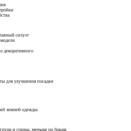
ния
тройки
бства
лавный силуэт
 модели
о декоративного
ты для улучшения посадки
ий зимней одежды:
 груди и спины, меньше по бокам