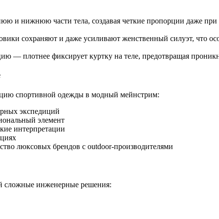
хнюю и нижнюю части тела, создавая четкие пропорции даже при
овики сохраняют и даже усиливают женственный силуэт, что ос
ию — плотнее фиксирует куртку на теле, предотвращая проникно
е
цию спортивной одежды в модный мейнстрим:
ярных экспедиций
циональный элемент
ские интерпретации
кциях
чество люксовых брендов с outdoor-производителями
й сложные инженерные решения: