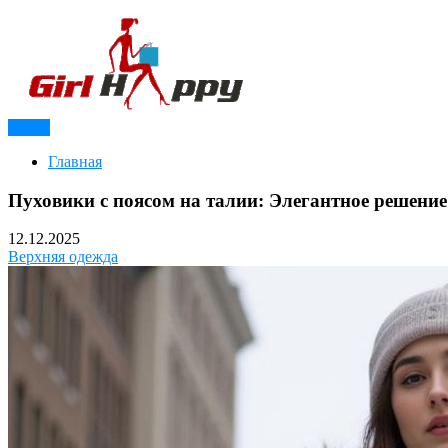
Перейти
к
содержимому
Меню
Модный журнал для девушек
Girl Happy
Главная
Пуховики с поясом на талии: Элегантное решени
12.12.2025
Верхняя одежда