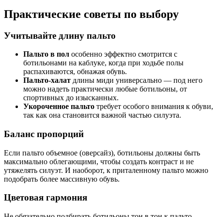
Практические советы по выбору
Учитывайте длину пальто
Пальто в пол
особенно эффектно смотрится с
ботильонами на каблуке, когда при ходьбе полы
распахиваются, обнажая обувь.
Пальто-халат
длины миди универсально — под него
можно надеть практически любые ботильоны, от
спортивных до изысканных.
Укороченное пальто
требует особого внимания к обуви,
так как она становится важной частью силуэта.
Баланс пропорций
Если пальто объемное (оверсайз), ботильоны должны быть
максимально облегающими, чтобы создать контраст и не
утяжелять силуэт. И наоборот, к приталенному пальто можно
подобрать более массивную обувь.
Цветовая гармония
Не обязательно подбирать ботильоны тон в тон к пальто —