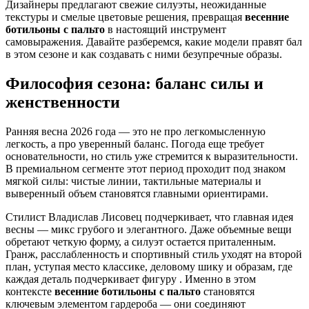
Дизайнеры предлагают свежие силуэты, неожиданные
текстуры и смелые цветовые решения, превращая
весенние
ботильоны с пальто
в настоящий инструмент
самовыражения. Давайте разберемся, какие модели правят бал
в этом сезоне и как создавать с ними безупречные образы.
Философия сезона: баланс силы и
женственности
Ранняя весна 2026 года — это не про легкомысленную
легкость, а про уверенный баланс. Погода еще требует
основательности, но стиль уже стремится к выразительности.
В премиальном сегменте этот период проходит под знаком
мягкой силы: чистые линии, тактильные материалы и
выверенный объем становятся главными ориентирами.
Стилист Владислав Лисовец подчеркивает, что главная идея
весны — микс грубого и элегантного. Даже объемные вещи
обретают четкую форму, а силуэт остается приталенным.
Гранж, расслабленность и спортивный стиль уходят на второй
план, уступая место классике, деловому шику и образам, где
каждая деталь подчеркивает фигуру . Именно в этом
контексте
весенние ботильоны с пальто
становятся
ключевым элементом гардероба — они соединяют