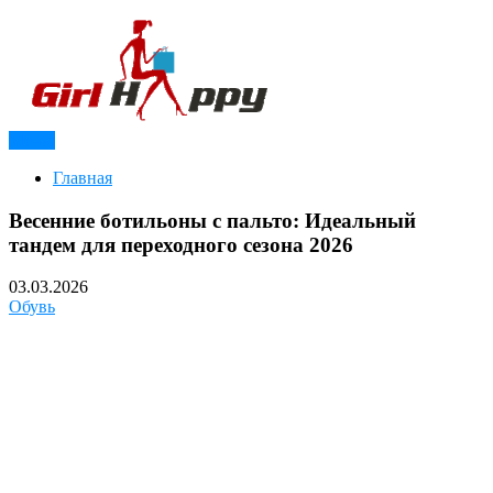
Перейти
к
содержимому
Меню
Модный журнал для девушек
Girl Happy
Главная
Весенние ботильоны с пальто: Идеальный
тандем для переходного сезона 2026
03.03.2026
Обувь