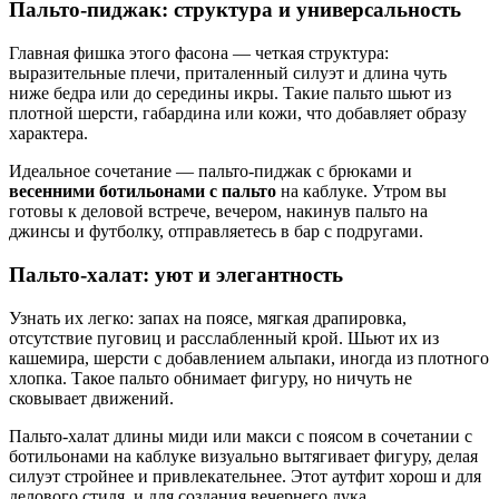
Пальто-пиджак: структура и универсальность
Главная фишка этого фасона — четкая структура:
выразительные плечи, приталенный силуэт и длина чуть
ниже бедра или до середины икры. Такие пальто шьют из
плотной шерсти, габардина или кожи, что добавляет образу
характера.
Идеальное сочетание — пальто-пиджак с брюками и
весенними ботильонами с пальто
на каблуке. Утром вы
готовы к деловой встрече, вечером, накинув пальто на
джинсы и футболку, отправляетесь в бар с подругами.
Пальто-халат: уют и элегантность
Узнать их легко: запах на поясе, мягкая драпировка,
отсутствие пуговиц и расслабленный крой. Шьют их из
кашемира, шерсти с добавлением альпаки, иногда из плотного
хлопка. Такое пальто обнимает фигуру, но ничуть не
сковывает движений.
Пальто-халат длины миди или макси с поясом в сочетании с
ботильонами на каблуке визуально вытягивает фигуру, делая
силуэт стройнее и привлекательнее. Этот аутфит хорош и для
делового стиля, и для создания вечернего лука.