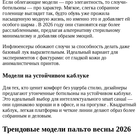
Если облегающие модели — про элегантность, то слоучи-
ботильоны — про характер. Мягкое, слегка собранное
голенище выглядит так, будто обувь уже прожила
насыщенную модную жизнь, но именно это и добавляет ей
особого шарма . В 2026 году они становятся еще более
расслабленными, предлагая альтернативу стерильному
минимализму и добавляя образам эмоций.
Инфлюенсеры обожают слоучи за способность делать даже
базовый лук выразительным. Идеальный вариант для
экспериментов с фактурами: от гладкой кожи до
анималистичных принтов.
Модели на устойчивом каблуке
Для тех, кто ценит комфорт без ущерба стилю, дизайнеры
предлагают утонченные ботильоны на устойчивом каблуке.
Это идеальный выбор для интеллектуального smart casual —
они одинаково хороши и в офисе, и на прогулке . Квадратный
каблук, легкая платформа и четкие линии делают образ более
собранным и деловым.
Трендовые модели пальто весны 2026