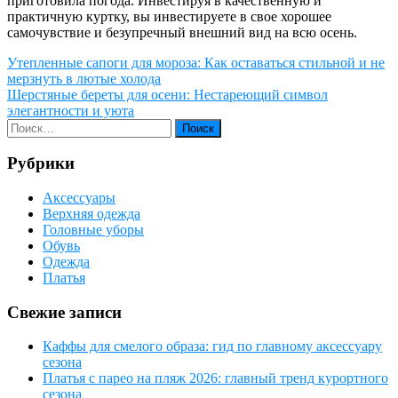
приготовила погода. Инвестируя в качественную и
практичную куртку, вы инвестируете в свое хорошее
самочувствие и безупречный внешний вид на всю осень.
Навигация
Утепленные сапоги для мороза: Как оставаться стильной и не
мерзнуть в лютые холода
по
Шерстяные береты для осени: Нестареющий символ
записям
элегантности и уюта
Рубрики
Аксессуары
Верхняя одежда
Головные уборы
Обувь
Одежда
Платья
Свежие записи
Каффы для смелого образа: гид по главному аксессуару
сезона
Платья с парео на пляж 2026: главный тренд курортного
сезона