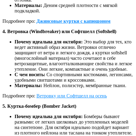
Материалы:
Деним средней плотности с мягкой
подкладкой.
Подробнее про:
Джинсовые куртки с капюшоном
4. Ветровка (Windbreaker) или Софтшелл (Softshell)
Почему идеальна для октября:
Это выбор для тех, кто
ведет активный образ жизни. Ветровки отлично
защищают от ветра и легкого дождя, а куртки softshell
(многослойный материал) часто сочетают в себе
ветрозащитные, влагоотталкивающие свойства и легкое
утепление. Они легкие, компактные и очень удобные.
С чем носить:
Со спортивными костюмами, легинсами,
удобными свитшотами и кроссовками.
Материалы:
Нейлон, полиэстер, мембранные ткани.
Подробнее про:
Ветровку или Софтшелл на осень
5. Куртка-бомбер (Bomber Jacket)
Почему идеальна для октября:
Бомберы бывают
разными: от легких шелковых до утепленных моделей
на синтепоне. Для октября идеально подойдет вариант
из плотного нейлона или таслана на тонком утеплителе.