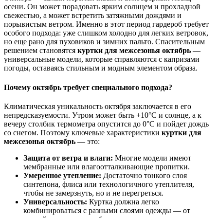
осени. Он может порадовать ярким солнцем и прохладной
свежестью, а может встретить затяжными дождями и
порывистым ветром. Именно в этот период гардероб требует
особого подхода: уже слишком холодно для легких ветровок,
но еще рано для пуховиков и зимних пальто. Спасительным
решением становятся
куртки для межсезонья октябрь
—
универсальные модели, которые справляются с капризами
погоды, оставаясь стильным и модным элементом образа.
Почему октябрь требует специального подхода?
Климатическая уникальность октября заключается в его
непредсказуемости. Утром может быть +10°C и солнце, а к
вечеру столбик термометра опустится до 0°C и пойдет дождь
со снегом. Поэтому ключевые характеристики
куртки для
межсезонья октябрь
— это:
Защита от ветра и влаги:
Многие модели имеют
мембранные или влагоотталкивающие пропитки.
Умеренное утепление:
Достаточно тонкого слоя
синтепона, флиса или технологичного утеплителя,
чтобы не замерзнуть, но и не перегреться.
Универсальность:
Куртка должна легко
комбинироваться с разными слоями одежды — от