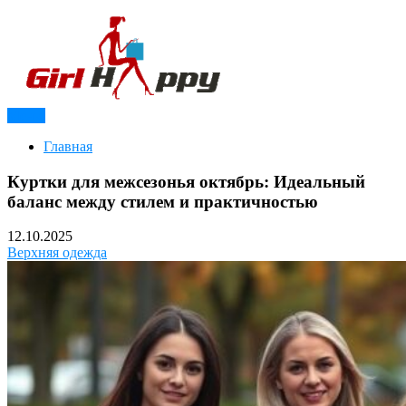
Перейти
к
содержимому
Меню
Модный журнал для девушек
Girl Happy
Главная
Куртки для межсезонья октябрь: Идеальный
баланс между стилем и практичностью
12.10.2025
Верхняя одежда