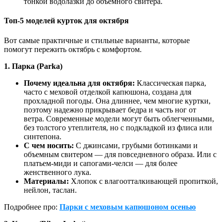
тонкой водолазки до объемного свитера.
Топ-5 моделей курток для октября
Вот самые практичные и стильные варианты, которые
помогут пережить октябрь с комфортом.
1. Парка (Parka)
Почему идеальна для октября:
Классическая парка,
часто с меховой отделкой капюшона, создана для
прохладной погоды. Она длиннее, чем многие куртки,
поэтому надежно прикрывает бедра и часть ног от
ветра. Современные модели могут быть облегченными,
без толстого утеплителя, но с подкладкой из флиса или
синтепона.
С чем носить:
С джинсами, грубыми ботинками и
объемным свитером — для повседневного образа. Или с
платьем-миди и сапогами-челси — для более
женственного лука.
Материалы:
Хлопок с влагоотталкивающей пропиткой,
нейлон, таслан.
Подробнее про:
Парки с меховым капюшоном осенью