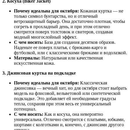
2. Косуха (Biker Jacket)
Почему идеальна для октября:
Кожаная куртка — не
только символ бунтарства, но и отличный
ветрозащитный барьер. Она достаточно плотная, чтобы
согреть в прохладный день, и при этом отлично
смотрится поверх толстовок и свитеров, создавая
модный многослойный эффект.
С чем носить:
База для создания десятков образов.
Наденьте ее поверх платья, с брюками-карго и
футболкой, или с классическими брюками и водолазкой.
Материалы:
Натуральная или качественная
искусственная кожа.
3. Джинсовая куртка на подкладке
Почему идеальна для октября:
Классическая
джинсовка — вечный хит, но для октября стоит выбрать
модель на флисовой, вельветовой или синтетической
подкладке. Это добавляет ей необходимые градусы
тепла, сохраняя при этом весь ее универсальный
потенциал.
С чем носить:
Как и косуха, она невероятно
универсальна. Отлично смотрится с платьями, юбками,
шортами с колготками и, конечно, с джинсами другого
оттенка.