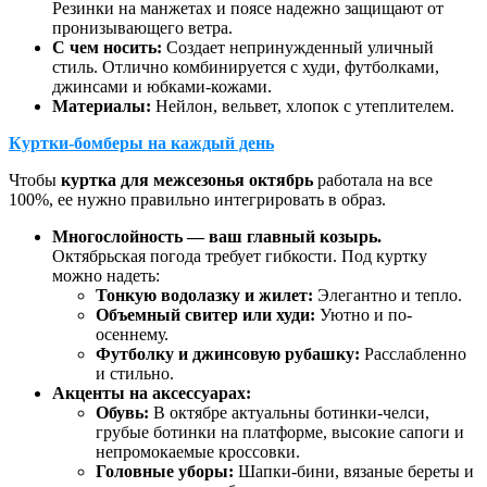
Резинки на манжетах и поясе надежно защищают от
пронизывающего ветра.
С чем носить:
Создает непринужденный уличный
стиль. Отлично комбинируется с худи, футболками,
джинсами и юбками-кожами.
Материалы:
Нейлон, вельвет, хлопок с утеплителем.
Куртки-бомберы на каждый день
Чтобы
куртка для межсезонья октябрь
работала на все
100%, ее нужно правильно интегрировать в образ.
Многослойность — ваш главный козырь.
Октябрьская погода требует гибкости. Под куртку
можно надеть:
Тонкую водолазку и жилет:
Элегантно и тепло.
Объемный свитер или худи:
Уютно и по-
осеннему.
Футболку и джинсовую рубашку:
Расслабленно
и стильно.
Акценты на аксессуарах:
Обувь:
В октябре актуальны ботинки-челси,
грубые ботинки на платформе, высокие сапоги и
непромокаемые кроссовки.
Головные уборы:
Шапки-бини, вязаные береты и