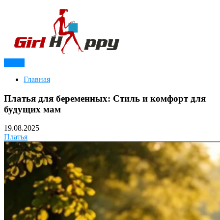
Перейти
к
содержимому
Меню
Модный журнал для девушек
Girl Happy
Главная
Платья для беременных: Стиль и комфорт для
будущих мам
19.08.2025
Платья