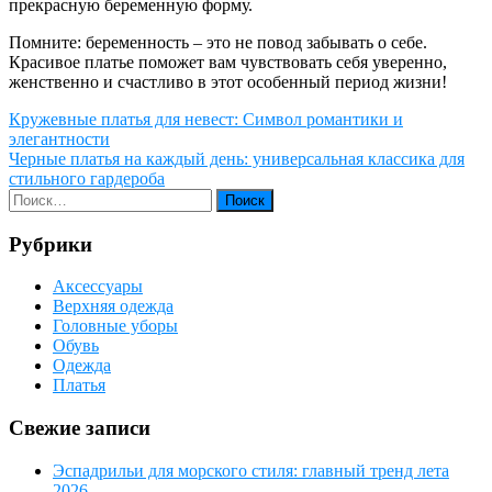
прекрасную беременную форму.
Помните: беременность – это не повод забывать о себе.
Красивое платье поможет вам чувствовать себя уверенно,
женственно и счастливо в этот особенный период жизни!
Навигация
Кружевные платья для невест: Символ романтики и
элегантности
по
Черные платья на каждый день: универсальная классика для
записям
стильного гардероба
Рубрики
Аксессуары
Верхняя одежда
Головные уборы
Обувь
Одежда
Платья
Свежие записи
Эспадрильи для морского стиля: главный тренд лета
2026