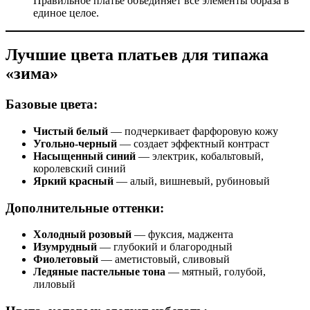
Правильное платье объединяет все элементы образа в
единое целое.
Лучшие цвета платьев для типажа
«зима»
Базовые цвета:
Чистый белый
— подчеркивает фарфоровую кожу
Угольно-черный
— создает эффектный контраст
Насыщенный синий
— электрик, кобальтовый,
королевский синий
Яркий красный
— алый, вишневый, рубиновый
Дополнительные оттенки:
Холодный розовый
— фуксия, маджента
Изумрудный
— глубокий и благородный
Фиолетовый
— аметистовый, сливовый
Ледяные пастельные тона
— мятный, голубой,
лиловый