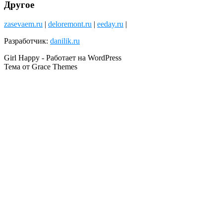
Другое
zasevaem.ru
|
deloremont.ru
|
eeday.ru
|
Разработчик:
danilik.ru
Girl Happy - Работает на WordPress
Тема от Grace Themes