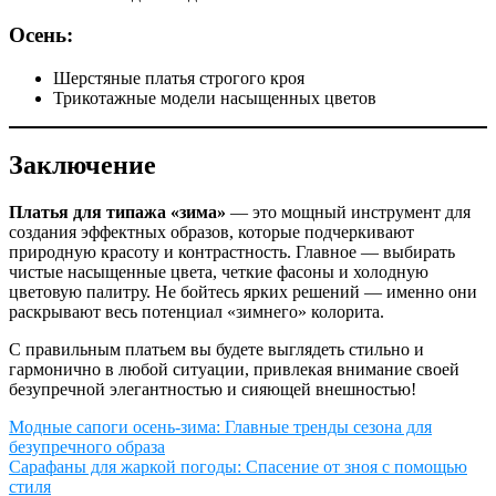
Осень:
Шерстяные платья строгого кроя
Трикотажные модели насыщенных цветов
Заключение
Платья для типажа «зима»
— это мощный инструмент для
создания эффектных образов, которые подчеркивают
природную красоту и контрастность. Главное — выбирать
чистые насыщенные цвета, четкие фасоны и холодную
цветовую палитру. Не бойтесь ярких решений — именно они
раскрывают весь потенциал «зимнего» колорита.
С правильным платьем вы будете выглядеть стильно и
гармонично в любой ситуации, привлекая внимание своей
безупречной элегантностью и сияющей внешностью!
Навигация
Модные сапоги осень-зима: Главные тренды сезона для
безупречного образа
по
Сарафаны для жаркой погоды: Спасение от зноя с помощью
записям
стиля