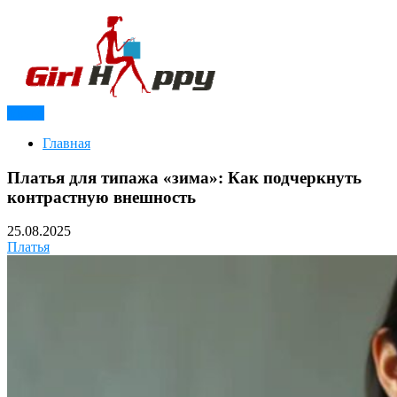
Перейти
к
содержимому
Меню
Модный журнал для девушек
Girl Happy
Главная
Платья для типажа «зима»: Как подчеркнуть
контрастную внешность
25.08.2025
Платья