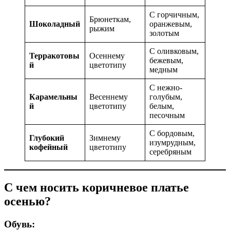
С горчичным,
Брюнеткам,
Шоколадный
оранжевым,
рыжим
золотым
С оливковым,
Терракотовы
Осеннему
бежевым,
й
цветотипу
медным
С нежно-
Карамельны
Весеннему
голубым,
й
цветотипу
белым,
песочным
С бордовым,
Глубокий
Зимнему
изумрудным,
кофейный
цветотипу
серебряным
С чем носить коричневое платье
осенью?
Обувь: