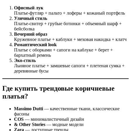
Офисный лук
Платье-футляр + пальто + лоферы + кожаный портфель
Уличный стиль
Платье-свитер + грубые ботинки + объемный шарф +
бейсболка
Вечерний образ
Кружевное платье + каблуки + меховая накидка + клатч
Романтический look
Платье с оборками + сапоги на каблуке + берет +
бархатный ремень
Эко-стиль
Льняное платье + замшевые сапоги + плетеная сумка +
деревянные бусы
Где купить трендовые коричневые
платья?
Massimo Dutti
— качественные ткани, классические
фасоны
COS
— минималистичный дизайн
& Other Stories
— модные модели
Zara
— доступные тренды