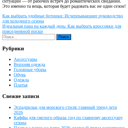
ситуаций — от рабочих встреч до романтических свиданий.
Это именно та вещь, которая будет радовать вас не один сезон!
Навигация
Как выбрать удобные ботинки: Исчерпывающее руководство
для холодного сезона
по
Идеальная пара на каждый день: Как выбрать кроссовки для
записям
повседневной носки
Рубрики
Аксессуары
Верхняя одежда
Головные уборы
Обувь
Одежда
Платья
Свежие записи
Эспадрильи для морского стиля: главный тренд лета
2026
Каффы для смелого образа: гид по главному аксессуару
сезона
Платья с парео на пляж 2026: главный тренд курортного