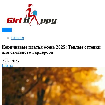
Перейти
к
содержимому
Меню
Модный журнал для девушек
Girl Happy
Главная
Коричневые платья осень 2025: Теплые оттенки
для стильного гардероба
23.08.2025
Платья