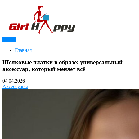
Перейти
к
содержимому
Меню
Модный журнал для девушек
Girl Happy
Главная
Шелковые платки в образе: универсальный
аксессуар, который меняет всё
04.04.2026
Аксессуары