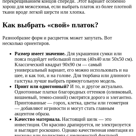
перекрещиванием концов спереди. Этот вариант особенно
хорош для межсезонья, если выбрать платок из более плотной
ткани вроде легкой шерсти или хлопка.
Как выбрать «свой» платок?
Разнообразие форм и расцветок может запутать. Вот
несколько ориентиров.
Размер имеет значение.
Для украшения сумки или
пояса подойдет небольшой платок (40х40 или 50х50 см).
Классический квадрат 90х90 см — самый
универсальный вариант, его можно использовать и на
шее, и как топ, и на голове. Для тюрбана или длинного
галстука лучше выбрать прямоугольную модель.
Принт или однотонный?
И то, и другое актуально.
Однотонные платки благородных оттенков (оливковый,
вишневый, темно-синий) смотрятся дорого и элегантно.
Принтованные — горох, клетка, цветы или геометрия
— добавляют игривости и могут стать главным
акцентом образа.
Качество материала.
Настоящий шелк — это
инвестиция. Он красиво драпируется, не электризуется
и выглядит роскошно. Однако качественная имитация из
вискозы или полиэстера с шелковистой фактурой —