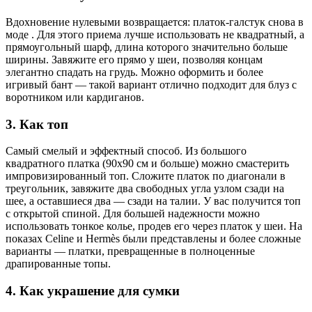
Вдохновение нулевыми возвращается: платок-галстук снова в
моде . Для этого приема лучше использовать не квадратный, а
прямоугольный шарф, длина которого значительно больше
ширины. Завяжите его прямо у шеи, позволяя концам
элегантно спадать на грудь. Можно оформить и более
игривый бант — такой вариант отлично подходит для блуз с
воротником или кардиганов.
3. Как топ
Самый смелый и эффектный способ. Из большого
квадратного платка (90х90 см и больше) можно смастерить
импровизированный топ. Сложите платок по диагонали в
треугольник, завяжите два свободных угла узлом сзади на
шее, а оставшиеся два — сзади на талии. У вас получится топ
с открытой спиной. Для большей надежности можно
использовать тонкое колье, продев его через платок у шеи. На
показах Celine и Hermès были представлены и более сложные
варианты — платки, превращенные в полноценные
драпированные топы.
4. Как украшение для сумки