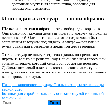
достойная бюджетная альтернатива, особенно для
первых экспериментов.
Итог: один аксессуар — сотни образов
Шелковые платки в образе
— это свобода для творчества.
Они позволяют каждый день выглядеть по-новому, не покупая
десятки вещей. Один и тот же платок сегодня может быть
элегантным галстуком под пиджак, а завтра — повязан на
ручку сумки или превращен в яркий топ для вечеринки.
Этот аксессуар не диктует строгих правил, он предлагает
играть. И только вы решаете, будет ли он главным героем или
тонким штрихом, который связывает все детали воедино.
Добавьте шелковый платок в свою коллекцию аксессуаров —
и вы удивитесь, как легко и с удовольствием он начнет менять
ваши привычные луки.
Навигация
Плащи с капюшоном в дождь: Стильная защита от непогоды
весной 2026
по
Ботинки для сырой погоды: как оставаться сухой и стильной
записям
весной 2026