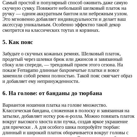
Самый простой и популярный способ оживить даже самую
скучную сумку. Повяжите небольшой шелковый платок на
ручку — одним аккуратным бантом или небрежным узлом.
Это мгновенно добавляет индивидуальности и делает ваш
аксессуар уникальным. Особенно эффектно такой декор
смотрится на классических тоутах и корзинах.
5. Как пояс
Забудьте о скучных кожаных ремнях. Шелковый платок,
продетый через шлевки брюк или джинсов и завязанный
сбоку или спереди, — трендовый прием этого сезона. На
показе Ferragamo длинные бахромчатые платки и вовсе
заменили собой ремни полностью. Такой пояс смягчает образ
и добавляет ему непринужденности.
6. На голове: от банданы до тюрбана
Вариантов ношения платка на голове множество.
Классическая бандана, сложенная в полоску и завязанная на
затылке, добавляет нотку рок-н-ролла. Можно повязать платок
вокруг высокого хвоста или пучка, создав яркое украшение
для прически . А для особого шика попробуйте тюрбан:
длинный и широкий платок оборачивается вокруг головы с