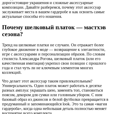
дорогостоящие украшения и сложные аксессуарные
композиции. Давайте разберемся, почему этот аксессуар
заслуживает места в вашем гардеробе и как освоить самые
актуальные способы его ношения.
Почему шелковый платок — мастхэв
сезона?
Тренд на шелковые платки не случаен. Он отражает более
глубокое движение в моде — возвращение к элегантности,
игре с аксессуарами и персонализации образов. По словам
стилиста Александра Рогова, шелковый платок (или его
качественная имитация) укрепил свои позиции с прошлого
года и стал чуть ли не ключевым элементом многих
коллекций.
Что делает этот аксессуар таким привлекательным?
Универсальность. Один платок может работать в десятке
разных амплуа: украшать шею, заменять топ, становиться
поясом, декором для сумки или головным убором. С ним
базовый образ из джинсов и белой футболки превращается в
продуманный и запоминающийся look. Это та самая «магия
гардероба», когда одна небольшая деталь полностью меняет
восприятие всего комплекта.