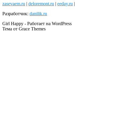
zasevaem.ru
|
deloremont.ru
|
eeday.ru
|
Разработчик:
danilik.ru
Girl Happy - Работает на WordPress
Тема от Grace Themes